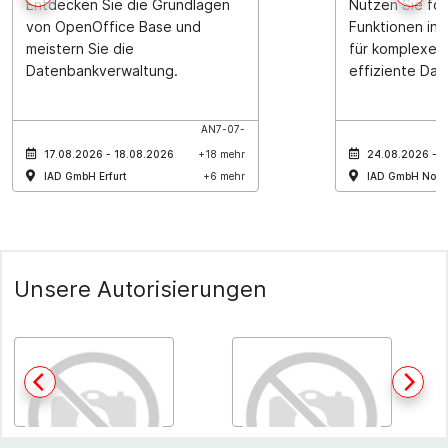
Entdecken Sie die Grundlagen
Nutzen Sie for
von OpenOffice Base und
Funktionen in
meistern Sie die
für komplexe 
Datenbankverwaltung.
effiziente Dat
AN7-07-
17.08.2026 - 18.08.2026
+18 mehr
24.08.2026 - 
IAD GmbH Erfurt
+6 mehr
IAD GmbH Nord
Unsere Autorisierungen