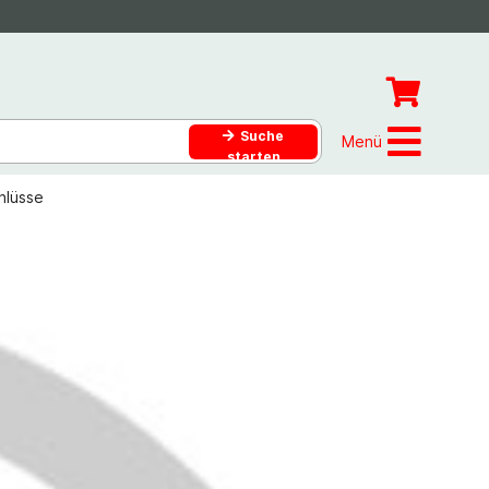
Suche
Menü
starten
hlüsse