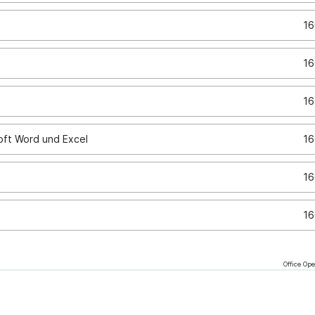
16
16
16
sierung komplexer Daten mit Microsoft Word und Excel
16
16
16
Office Ope