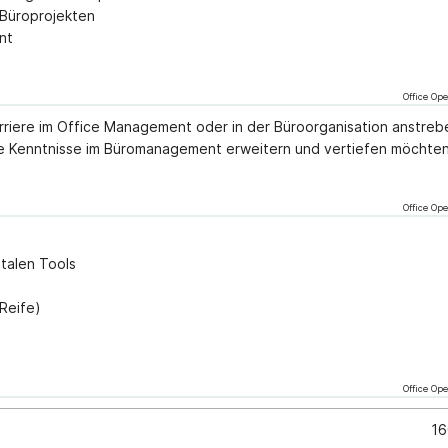
Büroprojekten
nt
Office Ope
arriere im Office Management oder in der Büroorganisation anstrebe
hre Kenntnisse im Büromanagement erweitern und vertiefen möchten
Office Ope
talen Tools
 Reife)
Office Ope
16