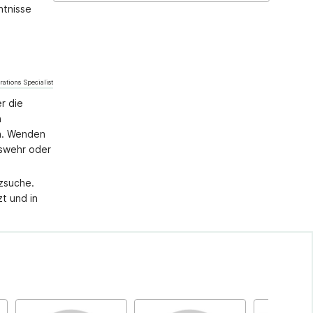
ntnisse
rations Specialist
r die
n
. Wenden
eswehr oder
zsuche.
t und in