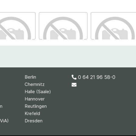
Berlin
0 64 21 96 58-0
Chemnitz
Halle (Saale)
Hannover
n
Reutlingen
Krefeld
ViA)
Dresden